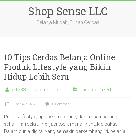
Skip
Shop Sense LLC
to
content
Belanja Mudah, Pilihan Cerdas
10 Tips Cerdas Belanja Online:
Produk Lifestyle yang Bikin
Hidup Lebih Seru!
okto88blog@gmail.com
Uncategorized
June 24, 2025
0 Comment
Produk lifestyle, tips belanja online, dan ulasan barang
sehari-hari selalu menjadi topik menarik untuk dibahas.
Dalam dunia digital yang semakin berkembang ini, belanja