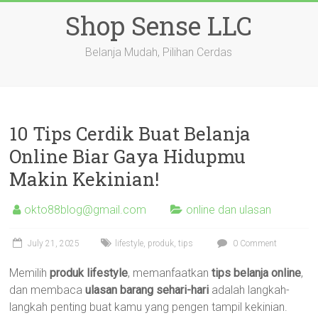
Skip
Shop Sense LLC
to
content
Belanja Mudah, Pilihan Cerdas
10 Tips Cerdik Buat Belanja
Online Biar Gaya Hidupmu
Makin Kekinian!
okto88blog@gmail.com
online dan ulasan
July 21, 2025
lifestyle
,
produk
,
tips
0 Comment
Memilih
produk lifestyle
, memanfaatkan
tips belanja online
,
dan membaca
ulasan barang sehari-hari
adalah langkah-
langkah penting buat kamu yang pengen tampil kekinian.