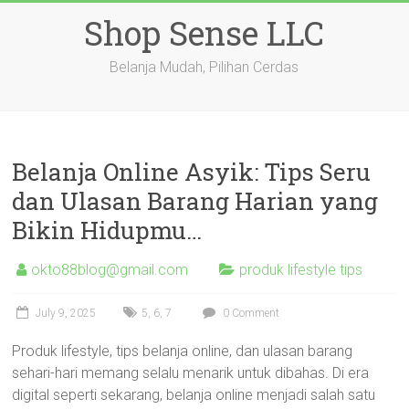
Skip
Shop Sense LLC
to
content
Belanja Mudah, Pilihan Cerdas
Belanja Online Asyik: Tips Seru
dan Ulasan Barang Harian yang
Bikin Hidupmu…
okto88blog@gmail.com
produk lifestyle tips
July 9, 2025
5
,
6
,
7
0 Comment
Produk lifestyle, tips belanja online, dan ulasan barang
sehari-hari memang selalu menarik untuk dibahas. Di era
digital seperti sekarang, belanja online menjadi salah satu