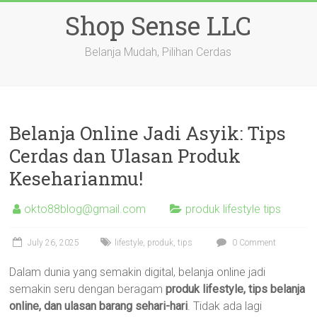
Skip
Shop Sense LLC
to
content
Belanja Mudah, Pilihan Cerdas
Belanja Online Jadi Asyik: Tips
Cerdas dan Ulasan Produk
Keseharianmu!
okto88blog@gmail.com
produk lifestyle tips
July 26, 2025
lifestyle
,
produk
,
tips
0 Comment
Dalam dunia yang semakin digital, belanja online jadi
semakin seru dengan beragam
produk lifestyle, tips belanja
online, dan ulasan barang sehari-hari
. Tidak ada lagi