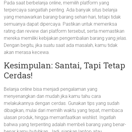
Pada saat berbelanja online, memilih platform yang
terpercaya sangatlah penting. Ada banyak situs belanja
yang menawarkan barang-barang sehari-hari, tetapi tidak
semuanya dapat dipercaya. Pastikan untuk memeriksa
rating dan review dari platform tersebut, serta memastikan
mereka memiliki kebijakan pengembalian barang yang jelas.
Dengan begitu, jika suatu saat ada masalah, kamu tidak
akan merasa kecewa.
Kesimpulan: Santai, Tapi Tetap
Cerdas!
Belanja online bisa menjadi pengalaman yang
menyenangkan dan mudah jika kamu tahu cara
melakukannya dengan cerdas. Gunakan tips yang sudah
dibagikan, mulai dari memilih waktu yang tepat, membaca
ulasan produk, hingga memanfaatkan wishlist. Ingatlah
bahwa yang terpenting adalah membeli barang yang benar-
benar kamu butuhkan. Jadi, siapkan laptop atau