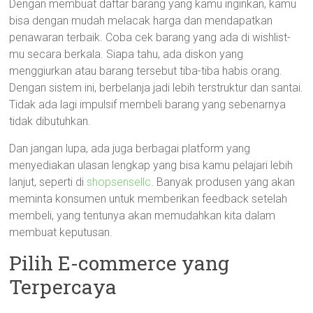
Dengan membuat daftar barang yang kamu inginkan, kamu
bisa dengan mudah melacak harga dan mendapatkan
penawaran terbaik. Coba cek barang yang ada di wishlist-
mu secara berkala. Siapa tahu, ada diskon yang
menggiurkan atau barang tersebut tiba-tiba habis orang.
Dengan sistem ini, berbelanja jadi lebih terstruktur dan santai.
Tidak ada lagi impulsif membeli barang yang sebenarnya
tidak dibutuhkan.
Dan jangan lupa, ada juga berbagai platform yang
menyediakan ulasan lengkap yang bisa kamu pelajari lebih
lanjut, seperti di
shopsensellc
. Banyak produsen yang akan
meminta konsumen untuk memberikan feedback setelah
membeli, yang tentunya akan memudahkan kita dalam
membuat keputusan.
Pilih E-commerce yang
Terpercaya