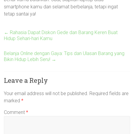
smartphone kamu dan selamat berbelanja, tetapi ingat
tetap santai ya!
←
Rahasia Dapat Diskon Gede dan Barang Keren Buat
Hidup Sehari-hari Kamu
Belanja Online dengan Gaya: Tips dan Ulasan Barang yang
Bikin Hidup Lebih Seru!
→
Leave a Reply
Your email address will not be published.
Required fields are
marked
*
Comment
*