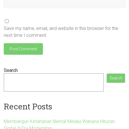
Save my name, email, and website in this browser for the
next time I comment.
Search
Search
Recent Posts
Membangun Ketahanan Mental Melalui Wahana Hiburan
Digital di Era Modernitas