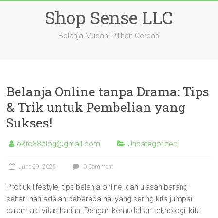
Skip
Shop Sense LLC
to
content
Belanja Mudah, Pilihan Cerdas
Belanja Online tanpa Drama: Tips
& Trik untuk Pembelian yang
Sukses!
okto88blog@gmail.com
Uncategorized
June 29, 2025
0 Comment
Produk lifestyle, tips belanja online, dan ulasan barang
sehari-hari adalah beberapa hal yang sering kita jumpai
dalam aktivitas harian. Dengan kemudahan teknologi, kita