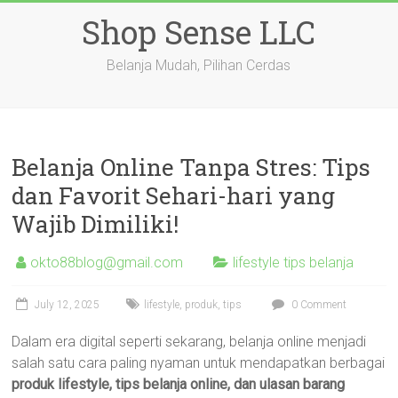
Skip
Shop Sense LLC
to
content
Belanja Mudah, Pilihan Cerdas
Belanja Online Tanpa Stres: Tips
dan Favorit Sehari-hari yang
Wajib Dimiliki!
okto88blog@gmail.com
lifestyle tips belanja
July 12, 2025
lifestyle
,
produk
,
tips
0 Comment
Dalam era digital seperti sekarang, belanja online menjadi
salah satu cara paling nyaman untuk mendapatkan berbagai
produk lifestyle, tips belanja online, dan ulasan barang