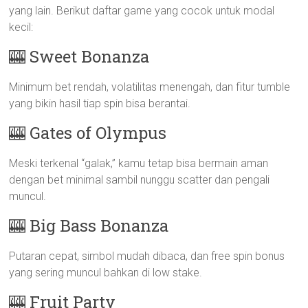
yang lain. Berikut daftar game yang cocok untuk modal
kecil:
🎰 Sweet Bonanza
Minimum bet rendah, volatilitas menengah, dan fitur tumble
yang bikin hasil tiap spin bisa berantai.
🎰 Gates of Olympus
Meski terkenal “galak,” kamu tetap bisa bermain aman
dengan bet minimal sambil nunggu scatter dan pengali
muncul.
🎰 Big Bass Bonanza
Putaran cepat, simbol mudah dibaca, dan free spin bonus
yang sering muncul bahkan di low stake.
🎰 Fruit Party