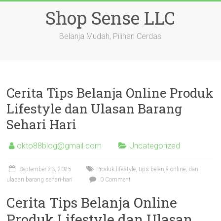
Skip
Shop Sense LLC
to
content
Belanja Mudah, Pilihan Cerdas
Cerita Tips Belanja Online Produk
Lifestyle dan Ulasan Barang
Sehari Hari
okto88blog@gmail.com
Uncategorized
September 23, 2025
Produk lifestyle, tips belanja online, dan
ulasan barang sehari-hari
0 Comment
Cerita Tips Belanja Online
Produk Lifestyle dan Ulasan