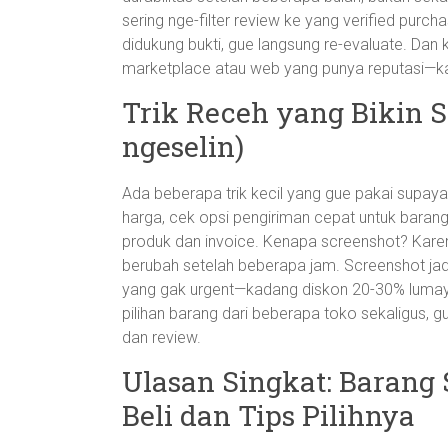
sering nge-filter review ke yang verified purc
didukung bukti, gue langsung re-evaluate. Dan
marketplace atau web yang punya reputasi—k
Trik Receh yang Bikin 
ngeselin)
Ada beberapa trik kecil yang gue pakai supaya 
harga, cek opsi pengiriman cepat untuk baran
produk dan invoice. Kenapa screenshot? Karen
berubah setelah beberapa jam. Screenshot jadi 
yang gak urgent—kadang diskon 20-30% lumayan
pilihan barang dari beberapa toko sekaligus, 
dan review.
Ulasan Singkat: Barang 
Beli dan Tips Pilihnya