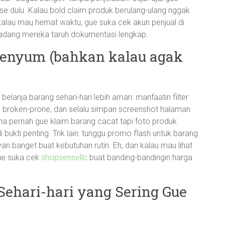
hase dulu. Kalau bold claim produk berulang-ulang nggak
 kalau mau hemat waktu, gue suka cek akun penjual di
adang mereka taruh dokumentasi lengkap.
Senyum (bahkan kalau agak
belanja barang sehari-hari lebih aman: manfaatin filter
g broken-prone, dan selalu simpan screenshot halaman
a pernah gue klaim barang cacat tapi foto produk
bukti penting. Trik lain: tunggu promo flash untuk barang
 banget buat kebutuhan rutin. Eh, dan kalau mau lihat
gue suka cek
shopsensellc
buat banding-bandingin harga
Sehari-hari yang Sering Gue