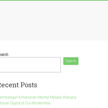
earch
Search
Recent Posts
embangun Ketahanan Mental Melalui Wahana
buran Digital di Era Modernitas