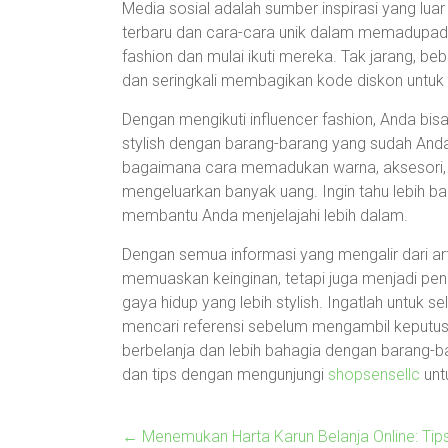
Media sosial adalah sumber inspirasi yang lua
terbaru dan cara-cara unik dalam memadupada
fashion dan mulai ikuti mereka. Tak jarang, be
dan seringkali membagikan kode diskon untuk
Dengan mengikuti influencer fashion, Anda bi
stylish dengan barang-barang yang sudah Anda 
bagaimana cara memadukan warna, aksesori, 
mengeluarkan banyak uang. Ingin tahu lebih ba
membantu Anda menjelajahi lebih dalam.
Dengan semua informasi yang mengalir dari artik
memuaskan keinginan, tetapi juga menjadi pe
gaya hidup yang lebih stylish. Ingatlah untuk se
mencari referensi sebelum mengambil keputusa
berbelanja dan lebih bahagia dengan barang-ba
dan tips dengan mengunjungi
shopsensellc
untu
←
Menemukan Harta Karun Belanja Online: Tips