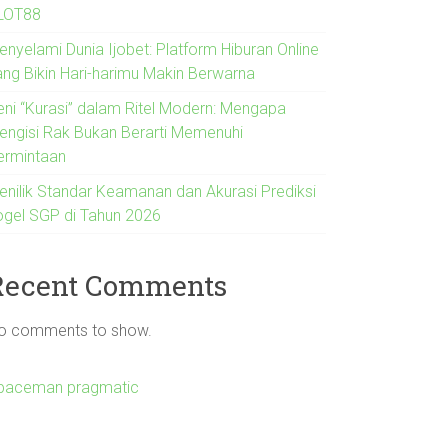
LOT88
enyelami Dunia Ijobet: Platform Hiburan Online
ang Bikin Hari-harimu Makin Berwarna
eni “Kurasi” dalam Ritel Modern: Mengapa
engisi Rak Bukan Berarti Memenuhi
ermintaan
enilik Standar Keamanan dan Akurasi Prediksi
ogel SGP di Tahun 2026
Recent Comments
o comments to show.
paceman pragmatic