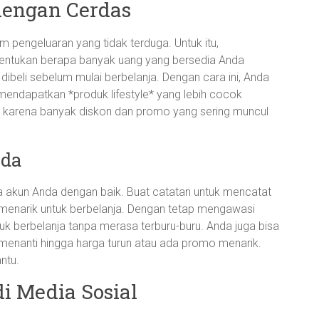
dengan Cerdas
m pengeluaran yang tidak terduga. Untuk itu,
Tentukan berapa banyak uang yang bersedia Anda
 dibeli sebelum mulai berbelanja. Dengan cara ini, Anda
sa mendapatkan *produk lifestyle* yang lebih cocok
, karena banyak diskon dan promo yang sering muncul
nda
la akun Anda dengan baik. Buat catatan untuk mencatat
enarik untuk berbelanja. Dengan tetap mengawasi
uk berbelanja tanpa merasa terburu-buru. Anda juga bisa
enanti hingga harga turun atau ada promo menarik.
ntu.
di Media Sosial