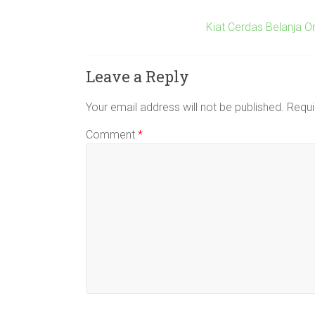
Kiat Cerdas Belanja O
Leave a Reply
Your email address will not be published.
Requi
Comment
*