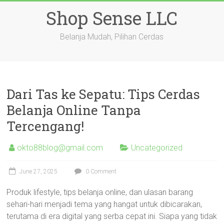
Skip
Shop Sense LLC
to
content
Belanja Mudah, Pilihan Cerdas
Dari Tas ke Sepatu: Tips Cerdas
Belanja Online Tanpa
Tercengang!
okto88blog@gmail.com
Uncategorized
June 27, 2025
0 Comment
Produk lifestyle, tips belanja online, dan ulasan barang
sehari-hari menjadi tema yang hangat untuk dibicarakan,
terutama di era digital yang serba cepat ini. Siapa yang tidak