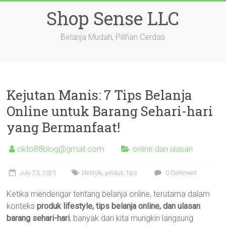
Skip
Shop Sense LLC
to
content
Belanja Mudah, Pilihan Cerdas
Kejutan Manis: 7 Tips Belanja
Online untuk Barang Sehari-hari
yang Bermanfaat!
okto88blog@gmail.com
online dan ulasan
July 23, 2025
lifestyle
,
produk
,
tips
0 Comment
Ketika mendengar tentang belanja online, terutama dalam
konteks
produk lifestyle, tips belanja online, dan ulasan
barang sehari-hari
, banyak dari kita mungkin langsung