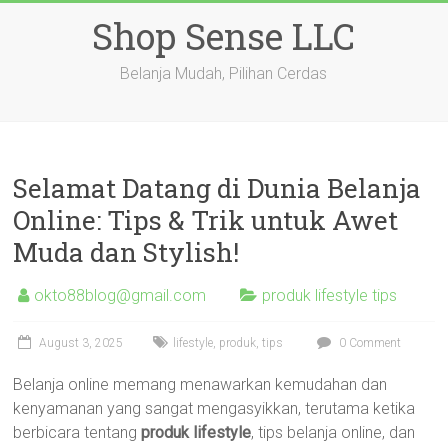
Skip
Shop Sense LLC
to
content
Belanja Mudah, Pilihan Cerdas
Selamat Datang di Dunia Belanja
Online: Tips & Trik untuk Awet
Muda dan Stylish!
okto88blog@gmail.com
produk lifestyle tips
August 3, 2025
lifestyle
,
produk
,
tips
0 Comment
Belanja online memang menawarkan kemudahan dan
kenyamanan yang sangat mengasyikkan, terutama ketika
berbicara tentang
produk lifestyle
, tips belanja online, dan