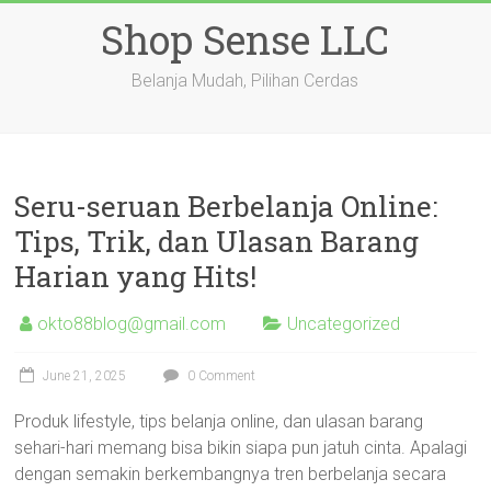
Skip
Shop Sense LLC
to
content
Belanja Mudah, Pilihan Cerdas
Seru-seruan Berbelanja Online:
Tips, Trik, dan Ulasan Barang
Harian yang Hits!
okto88blog@gmail.com
Uncategorized
June 21, 2025
0 Comment
Produk lifestyle, tips belanja online, dan ulasan barang
sehari-hari memang bisa bikin siapa pun jatuh cinta. Apalagi
dengan semakin berkembangnya tren berbelanja secara