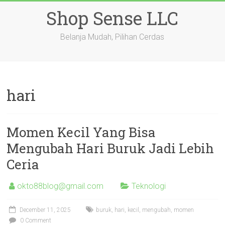
Skip
Shop Sense LLC
to
content
Belanja Mudah, Pilihan Cerdas
hari
Momen Kecil Yang Bisa
Mengubah Hari Buruk Jadi Lebih
Ceria
okto88blog@gmail.com
Teknologi
December 11, 2025
buruk
,
hari
,
kecil
,
mengubah
,
momen
0 Comment