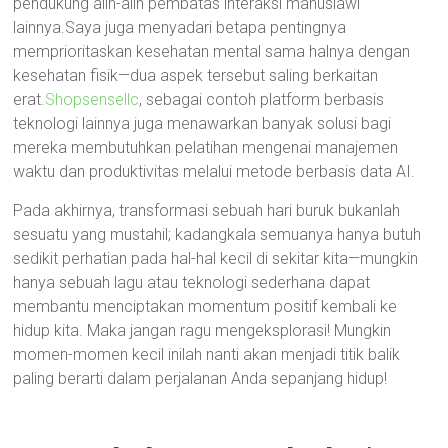
pendukung alih-alih pembatas interaksi manusiawi
lainnya.Saya juga menyadari betapa pentingnya
memprioritaskan kesehatan mental sama halnya dengan
kesehatan fisik—dua aspek tersebut saling berkaitan
erat.
Shopsensellc
, sebagai contoh platform berbasis
teknologi lainnya juga menawarkan banyak solusi bagi
mereka membutuhkan pelatihan mengenai manajemen
waktu dan produktivitas melalui metode berbasis data AI.
Pada akhirnya, transformasi sebuah hari buruk bukanlah
sesuatu yang mustahil; kadangkala semuanya hanya butuh
sedikit perhatian pada hal-hal kecil di sekitar kita—mungkin
hanya sebuah lagu atau teknologi sederhana dapat
membantu menciptakan momentum positif kembali ke
hidup kita. Maka jangan ragu mengeksplorasi! Mungkin
momen-momen kecil inilah nanti akan menjadi titik balik
paling berarti dalam perjalanan Anda sepanjang hidup!