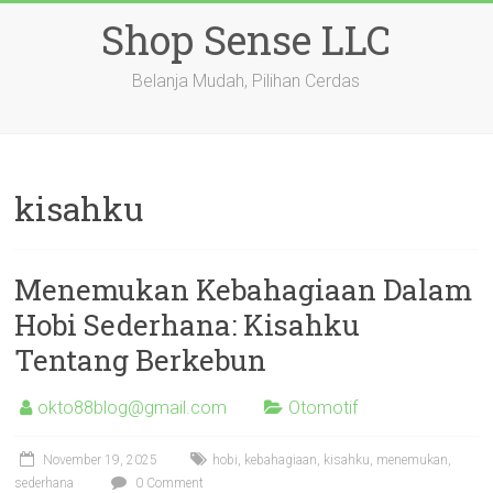
Skip
Shop Sense LLC
to
content
Belanja Mudah, Pilihan Cerdas
kisahku
Menemukan Kebahagiaan Dalam
Hobi Sederhana: Kisahku
Tentang Berkebun
okto88blog@gmail.com
Otomotif
November 19, 2025
hobi
,
kebahagiaan
,
kisahku
,
menemukan
,
sederhana
0 Comment