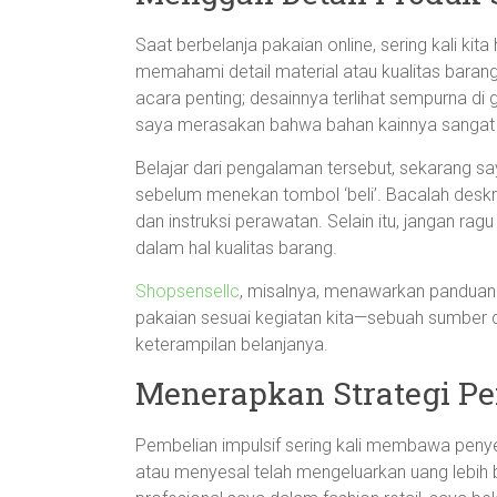
Saat berbelanja pakaian online, sering kali ki
memahami detail material atau kualitas baran
acara penting; desainnya terlihat sempurna di
saya merasakan bahwa bahan kainnya sangat t
Belajar dari pengalaman tersebut, sekarang sa
sebelum menekan tombol ‘beli’. Bacalah deskri
dan instruksi perawatan. Selain itu, jangan rag
dalam hal kualitas barang.
Shopsensellc
, misalnya, menawarkan panduan 
pakaian sesuai kegiatan kita—sebuah sumber d
keterampilan belanjanya.
Menerapkan Strategi Pe
Pembelian impulsif sering kali membawa penye
atau menyesal telah mengeluarkan uang lebih 