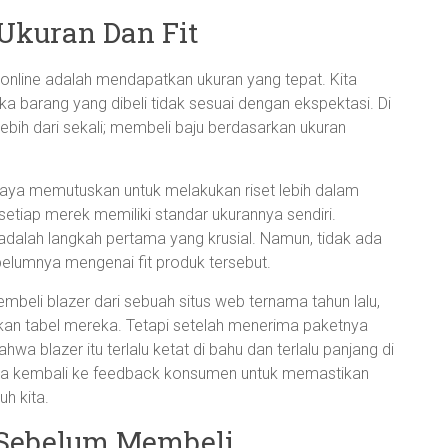
kuran Dan Fit
 online adalah mendapatkan ukuran yang tepat. Kita
 barang yang dibeli tidak sesuai dengan ekspektasi. Di
lebih dari sekali; membeli baju berdasarkan ukuran
saya memutuskan untuk melakukan riset lebih dalam
setiap merek memiliki standar ukurannya sendiri.
alah langkah pertama yang krusial. Namun, tidak ada
lumnya mengenai fit produk tersebut.
beli blazer dari sebuah situs web ternama tahun lalu,
an tabel mereka. Tetapi setelah menerima paketnya
blazer itu terlalu ketat di bahu dan terlalu panjang di
nya kembali ke feedback konsumen untuk memastikan
h kita.
 Sebelum Membeli