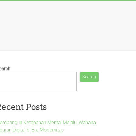
earch
Search
Recent Posts
embangun Ketahanan Mental Melalui Wahana
buran Digital di Era Modernitas