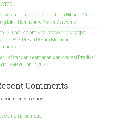
LOT88
enyelami Dunia Ijobet: Platform Hiburan Online
ang Bikin Hari-harimu Makin Berwarna
eni “Kurasi” dalam Ritel Modern: Mengapa
engisi Rak Bukan Berarti Memenuhi
ermintaan
enilik Standar Keamanan dan Akurasi Prediksi
ogel SGP di Tahun 2026
Recent Comments
o comments to show.
paceman pragmatic