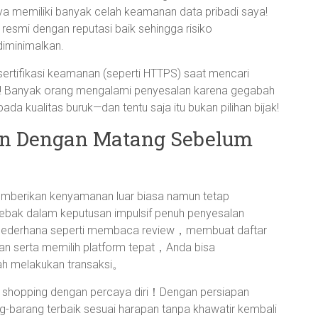
a memiliki banyak celah keamanan data pribadi saya!
 resmi dengan reputasi baik sehingga risiko
iminimalkan.
sertifikasi keamanan (seperti HTTPS) saat mencari
ksana! Banyak orang mengalami penyesalan karena gegabah
da kualitas buruk—dan tentu saja itu bukan pilihan bijak!
n Dengan Matang Sebelum
mberikan kenyamanan luar biasa namun tetap
rjebak dalam keputusan impulsif penuh penyesalan
sederhana seperti membaca review，membuat daftar
 serta memilih platform tepat，Anda bisa
h melakukan transaksi。
hopping dengan percaya diri！Dengan persiapan
arang terbaik sesuai harapan tanpa khawatir kembali