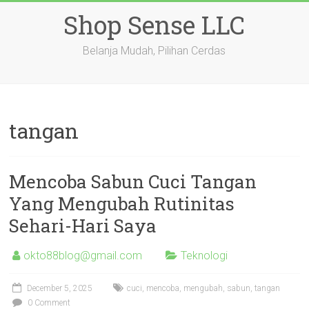
Skip
Shop Sense LLC
to
content
Belanja Mudah, Pilihan Cerdas
tangan
Mencoba Sabun Cuci Tangan
Yang Mengubah Rutinitas
Sehari-Hari Saya
okto88blog@gmail.com
Teknologi
December 5, 2025
cuci
,
mencoba
,
mengubah
,
sabun
,
tangan
0 Comment